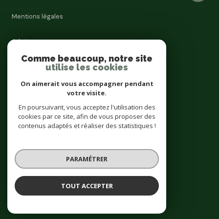
Mentions légales
Admin
Comme beaucoup, notre site
utilise les cookies
Nos honoraires
On aimerait vous accompagner pendant
Politique RGPD
votre visite.
En poursuivant, vous acceptez l'utilisation des
cookies par ce site, afin de vous proposer des
Cookies
contenus adaptés et réaliser des statistiques !
© 2026 | Tous droits réservés
PARAMÉTRER
Réalisé par
TOUT ACCEPTER