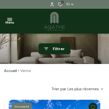
0
Fr
Menu
VENDRE
Filtrer
NOTRE
AGENCE
Accueil
Vente
ESTIMATION
FINANCEMENT
Trier par Les plus récentes
CONTACT
Nouveauté