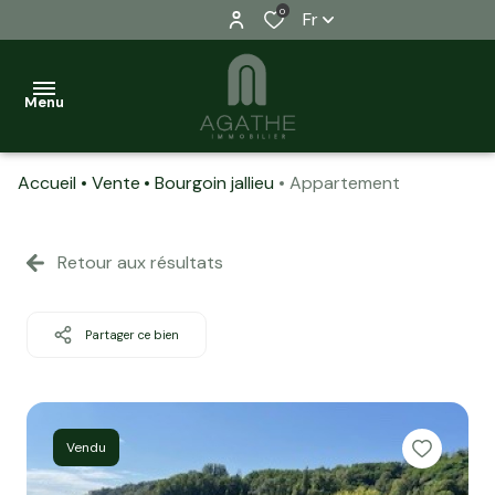
0
Fr
Menu
Accueil
Vente
Bourgoin jallieu
Appartement
VENDRE
NOTRE
Retour aux résultats
AGENCE
ESTIMATION
Partager ce bien
FINANCEMENT
CONTACT
Vendu