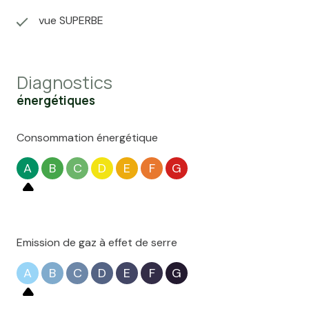
vue SUPERBE
Diagnostics
énergétiques
Consommation énergétique
A
B
C
D
E
F
G
Emission de gaz à effet de serre
A
B
C
D
E
F
G