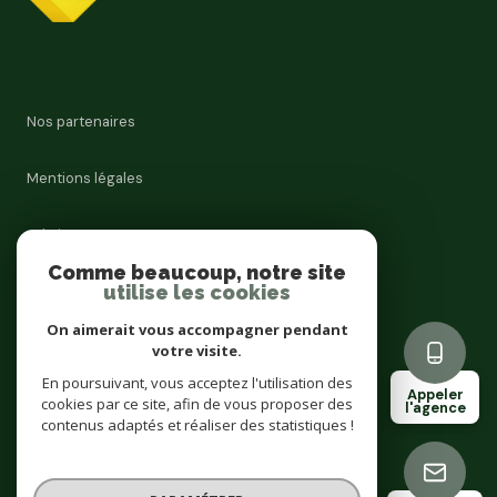
Nos partenaires
Mentions légales
Admin
Comme beaucoup, notre site
utilise les cookies
Nos honoraires
On aimerait vous accompagner pendant
Politique RGPD
votre visite.
En poursuivant, vous acceptez l'utilisation des
Appeler
cookies par ce site, afin de vous proposer des
Cookies
l'agence
contenus adaptés et réaliser des statistiques !
© 2026 | Tous droits réservés