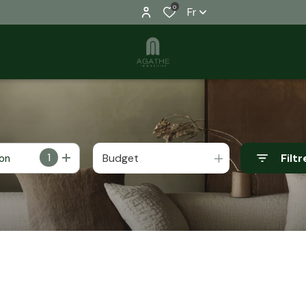
0
Fr
1
Budget
Filtr
ion