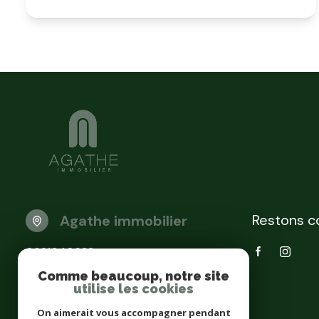
Restons c
Agathe immobilier
0621040632
contact@agatheimmobilier.com
Comme beaucoup, notre site
22 rue Hédouard Hériot
utilise les cookies
38300 Bourgoin-Jallieu
On aimerait vous accompagner pendant