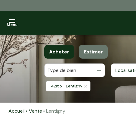
Menu
VENDRE
Acheter
Estimer
NOTRE
AGENCE
Type de bien
Localisat
De l'ancien
ESTIMATION
42155 - Lentigny
FINANCEMENT
CONTACT
Accueil
Vente
Lentigny